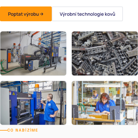
OBJÍMKY A MIKROSPÍNAČE (DESKO)
Poptat výrobu
Výrobní technologie kovů
CUBSY
KATALOGY KE STAŽENÍ
CO NABÍZÍME