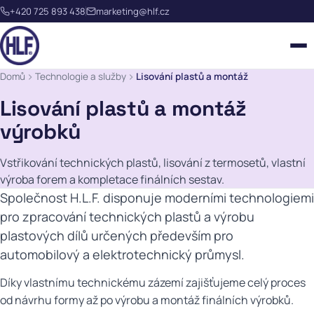
+420 725 893 438
marketing@hlf.cz
Domů
Technologie a služby
Lisování plastů a montáž
Lisování plastů a montáž
výrobků
NÁŠ TÝM
Vstřikování technických plastů, lisování z termosetů, vlastní
výroba forem a kompletace finálních sestav.
KVALITA
PŘEKLÁPĚCÍ SPÍNAČE
Společnost H.L.F. disponuje moderními technologiemi
pro zpracování technických plastů a výrobu
REFERENCE
PŘEPÍNAČE
LISOVÁNÍ KOVŮ
plastových dílů určených především pro
HISTORIE
automobilový a elektrotechnický průmysl.
TLAČÍTKA
LISOVÁNÍ PLASTŮ
KONTAKTNÍ FORMULÁŘ
KARIÉRA
Díky vlastnímu technickému zázemí zajišťujeme celý proces
KONEKTORY
od návrhu formy až po výrobu a montáž finálních výrobků.
WEBMEETING HLF
PROJEKTY SPOLUFINANCOVANÉ EU