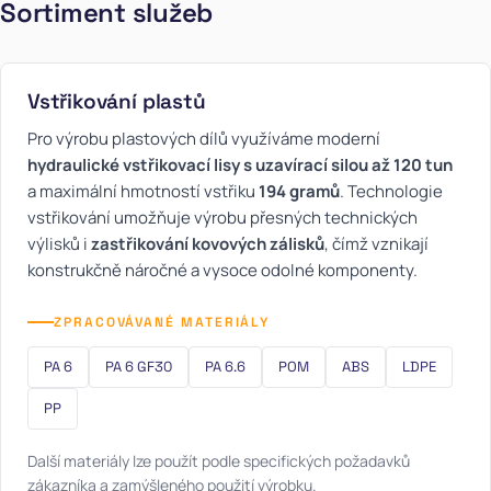
Sortiment služeb
Vstřikování plastů
Pro výrobu plastových dílů využíváme moderní
hydraulické vstřikovací lisy s uzavírací silou až 120 tun
a maximální hmotností vstřiku
194 gramů
. Technologie
vstřikování umožňuje výrobu přesných technických
výlisků i
zastřikování kovových zálisků
, čímž vznikají
konstrukčně náročné a vysoce odolné komponenty.
ZPRACOVÁVANÉ MATERIÁLY
PA 6
PA 6 GF30
PA 6.6
POM
ABS
LDPE
PP
Další materiály lze použít podle specifických požadavků
zákazníka a zamýšleného použití výrobku.