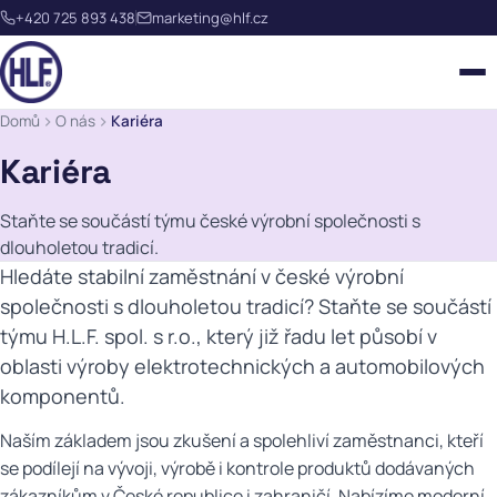
+420 725 893 438
marketing@hlf.cz
Domů
O nás
Kariéra
Kariéra
Staňte se součástí týmu české výrobní společnosti s
dlouholetou tradicí.
NÁŠ TÝM
Hledáte stabilní zaměstnání v české výrobní
KVALITA
společnosti s dlouholetou tradicí? Staňte se součástí
PŘEKLÁPĚCÍ SPÍNAČE
týmu H.L.F. spol. s r.o., který již řadu let působí v
REFERENCE
PŘEPÍNAČE
oblasti výroby elektrotechnických a automobilových
LISOVÁNÍ KOVŮ
komponentů.
HISTORIE
TLAČÍTKA
LISOVÁNÍ PLASTŮ
KONTAKTNÍ FORMULÁŘ
Naším základem jsou zkušení a spolehliví zaměstnanci, kteří
KARIÉRA
KONEKTORY
se podílejí na vývoji, výrobě i kontrole produktů dodávaných
WEBMEETING HLF
PROJEKTY SPOLUFINANCOVANÉ EU
zákazníkům v České republice i zahraničí. Nabízíme moderní