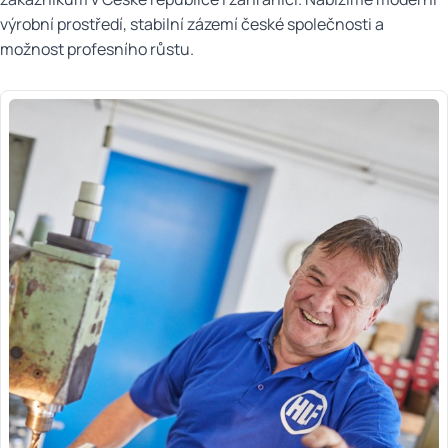
OBJÍMKY A MIKROSPÍNAČE (DESKO)
výrobní prostředí, stabilní zázemí české společnosti a
možnost profesního růstu.
CUBSY
KATALOGY KE STAŽENÍ