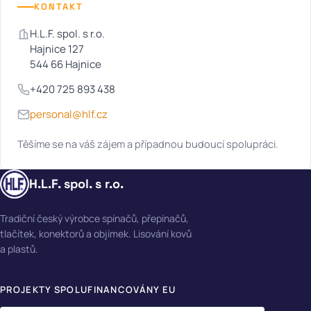
KONTAKT
H.L.F. spol. s r.o.
Hajnice 127
544 66 Hajnice
+420 725 893 438
personal@hlf.cz
Těšíme se na váš zájem a případnou budoucí spolupráci.
H.L.F. spol. s r.o.
Tradiční český výrobce spínačů, přepínačů,
tlačítek, konektorů a objímek. Lisování kovů
a plastů.
PROJEKTY SPOLUFINANCOVÁNY EU